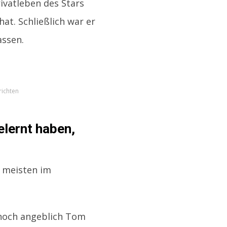
rivatleben des Stars
at. Schließlich war er
assen.
richten
elernt haben,
 meisten im
h noch angeblich Tom