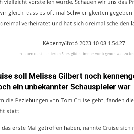
h vielleicht vorstellen würde. Schauen wir uns das P
wir gleich, dass es oft mal Schwierigkeiten gegeben h
dreimal verheiratet und hat sich dreimal scheiden l
Im Leben des talentierten Stars gibt es immer von irgendetwas zu be
ise soll Melissa Gilbert noch kenneng
noch ein unbekannter Schauspieler war
m die Beziehungen von Tom Cruise geht, fanden die
t statt.
ch das erste Mal getroffen haben, nannte Cruise sic