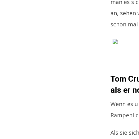
man es sic
an, sehen 
schon mal 
Tom Cru
als er 
Wenn es u
Rampenlich
Als sie si