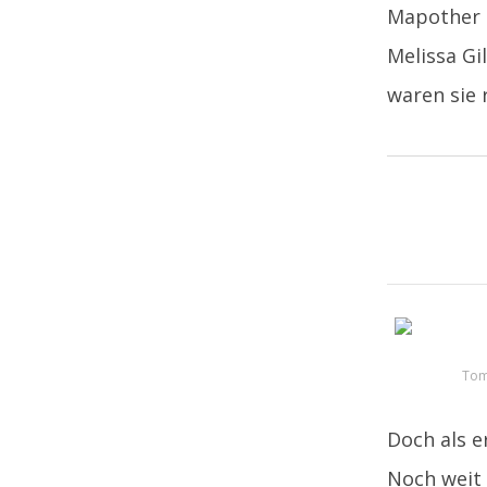
Mapother 
Melissa Gi
waren sie 
Tom 
Doch als e
Noch weit 