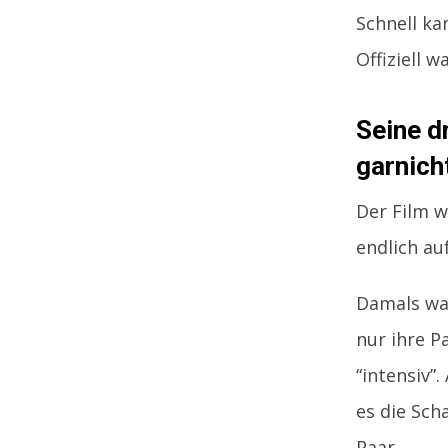
Schnell ka
Offiziell 
Seine d
garnich
Der Film w
endlich a
Damals war
nur ihre P
“intensiv”
es die Sch
Paar.