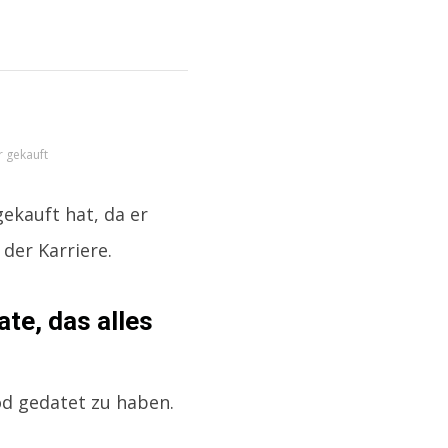
r gekauft
gekauft hat, da er
der Karriere.
te, das alles
od gedatet zu haben.