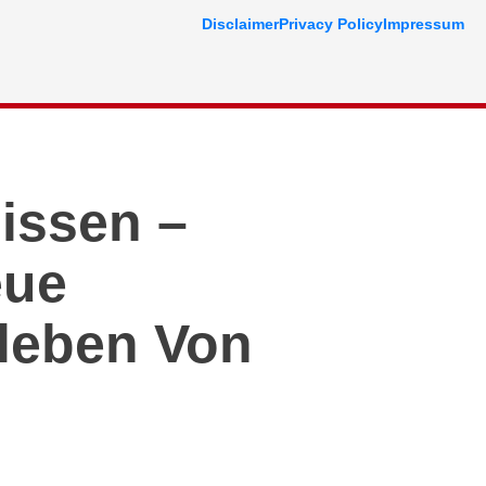
Disclaimer
Privacy Policy
Impressum
lissen –
eue
tleben Von